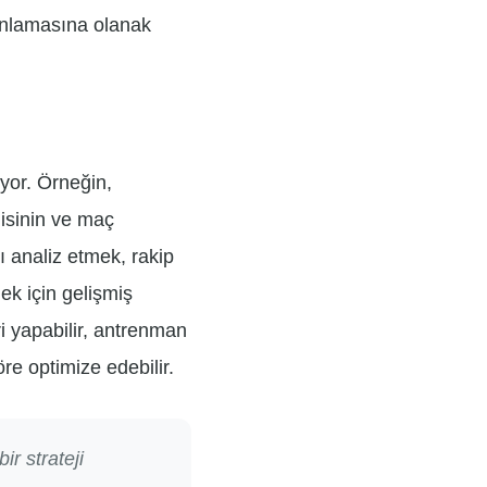
 anlamasına olanak
ıyor. Örneğin,
jisinin ve maç
ı analiz etmek, rakip
mek için gelişmiş
ri yapabilir, antrenman
öre optimize edebilir.
ir strateji