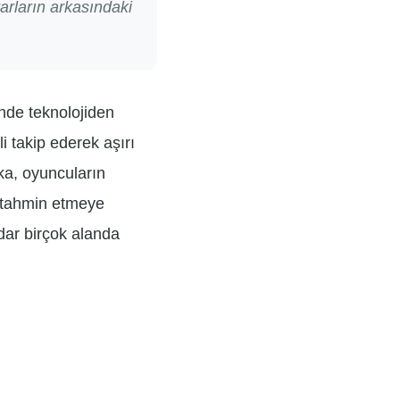
arların arkasındaki
nde teknolojiden
i takip ederek aşırı
ka, oyuncuların
i tahmin etmeye
adar birçok alanda