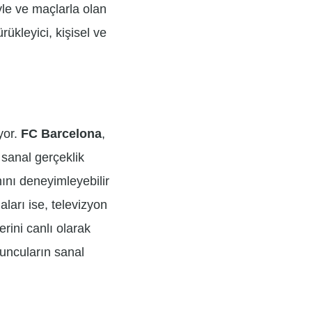
yle ve maçlarla olan
rükleyici, kişisel ve
yor.
FC Barcelona
,
 sanal gerçeklik
ını deneyimleyebilir
ları ise, televizyon
erini canlı olarak
uncuların sanal