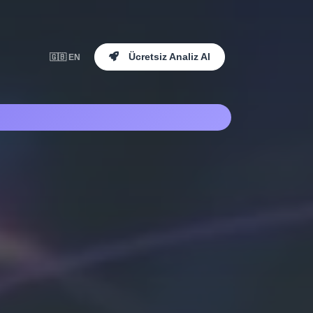
Ücretsiz Analiz Al
🇬🇧 EN