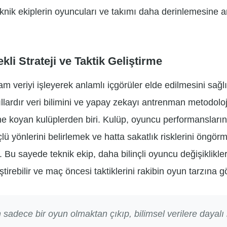
teknik ekiplerin oyuncuları ve takımı daha derinlemesine
li Strateji ve Taktik Geliştirme
am veriyi işleyerek anlamlı içgörüler elde edilmesini sağl
ıllardır veri bilimini ve yapay zekayı antrenman metodolo
ine koyan kulüplerden biri. Kulüp, oyuncu performansların
lü yönlerini belirlemek ve hatta sakatlık risklerini öngör
r. Bu sayede teknik ekip, daha bilinçli oyuncu değişiklikle
ştirebilir ve maç öncesi taktiklerini rakibin oyun tarzına g
n sadece bir oyun olmaktan çıkıp, bilimsel verilere dayalı b