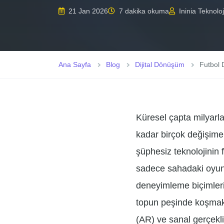
21 Jan 2026
7 dakika okuma
Ininia Teknoloj
Ana Sayfa
Blog
Dijital Dönüşüm
Futbol 
Küresel çapta milyarla
kadar birçok değişime
şüphesiz teknolojinin
sadece sahadaki oyunc
deneyimleme biçimlerin
topun peşinde koşmakta
(AR) ve sanal gerçeklik