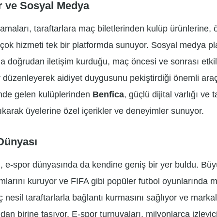
ar ve Sosyal Medya
amaları, taraftarlara maç biletlerinden kulüp ürünlerine, ö
rçok hizmeti tek bir platformda sunuyor. Sosyal medya pla
yla doğrudan iletişim kurduğu, maç öncesi ve sonrası etkile
 düzenleyerek aidiyet duygusunu pekiştirdiği önemli araçl
önde gelen kulüplerinden
Benfica
, güçlü dijital varlığı ve t
karak üyelerine özel içerikler ve deneyimler sunuyor.
Dünyası
i, e-spor dünyasında da kendine geniş bir yer buldu. Büyü
ımlarını kuruyor ve FIFA gibi popüler futbol oyunlarında 
 nesil taraftarlarla bağlantı kurmasını sağlıyor ve markala
an birine taşıyor. E-spor turnuvaları, milyonlarca izleyi