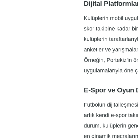
Dijital Platforml
Kulüplerin mobil uygul
skor takibine kadar bi
kulüplerin taraftarları
anketler ve yarışmalar
Örneğin, Portekiz'in 
uygulamalarıyla öne çı
E-Spor ve Oyun 
Futbolun dijitalleşmes
artık kendi e-spor tak
durum, kulüplerin genç
en dinamik mecralarınd