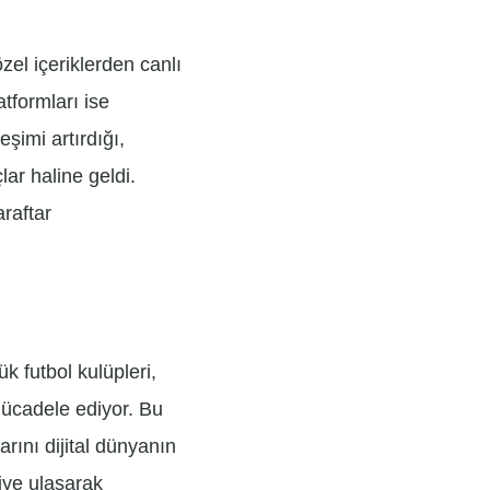
zel içeriklerden canlı
tformları ise
şimi artırdığı,
ar haline geldi.
araftar
k futbol kulüpleri,
mücadele ediyor. Bu
rını dijital dünyanın
ciye ulaşarak