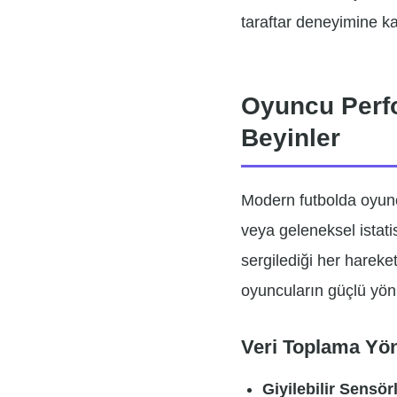
taraftar deneyimine ka
Oyuncu Perfo
Beyinler
Modern futbolda oyunc
veya geleneksel istat
sergilediği her hareke
oyuncuların güçlü yönle
Veri Toplama Yön
Giyilebilir Sensörl