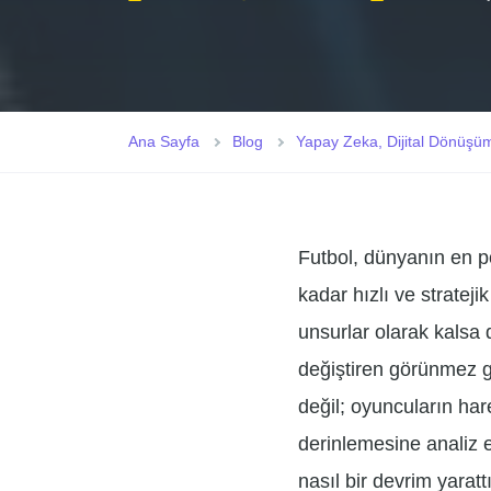
Ana Sayfa
Blog
Yapay Zeka, Dijital Dönüşü
Futbol, dünyanın en p
kadar hızlı ve stratej
unsurlar olarak kalsa
değiştiren görünmez gü
değil; oyuncuların hare
derinlemesine analiz e
nasıl bir devrim yarat