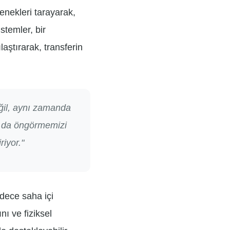
tenekleri tarayarak,
temler, bir
aştırarak, transferin
ğil, aynı zamanda
ı da öngörmemizi
riyor."
dece saha içi
ı ve fiziksel