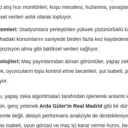
p atış hızı monitörleri, koşu mesafesi, hızlanma, yavaşla
sel verileri anlık olarak topluyor.
emleri:
Stadyumlara yerleştirilen yüksek çözünürlüklü k
hadaki konumlarını saniyede birden fazla kez kaydederek
pozisyon alma gibi taktiksel verileri sağlıyor.
lojileri:
Maç yayınlarından alınan görüntüler, yapay zek
ek, oyuncuların topu kontrol etme becerileri, şut isabeti, p
yor.
, yapay zeka algoritmaları tarafından işlenerek anlamlı 
ğin, genç yetenek
Arda Güler'in Real Madrid
gibi bir dü
emle değil, detaylı performans analiziyle de destekleniyor
s isabeti, oyun görüşü ve maç içi karar verme hızını, be