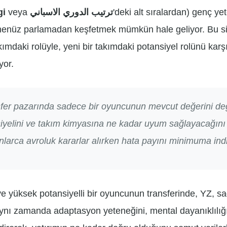
gi
veya
ترتيب الدوري الاسباني
'deki alt sıralardan) genç ye
ı henüz parlamadan keşfetmek mümkün hale geliyor. Bu sis
daki rolüyle, yeni bir takımdaki potansiyel rolünü karşıl
yor.
sfer pazarında sadece bir oyuncunun mevcut değerini de
siyelini ve takım kimyasına ne kadar uyum sağlayacağın
nlarca avroluk kararlar alırken hata payını minimuma indi
e yüksek potansiyelli bir oyuncunun transferinde, YZ, sa
ynı zamanda adaptasyon yeteneğini, mental dayanıklılığın