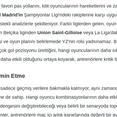
avori pas yollarını, kilit oyuncularının hareketlerini ve za
 Madrid'in
Şampiyonlar Ligi'ndeki rakiplerine karşı uygula
tekli analizlerle şekilleniyor. Farklı liglerden gelen, oyun 
n Belçika liginden
Union Saint-Gilloise
veya La Liga'daki
ilişi ve oyun planını belirlemede YZ'nin rolü yadsınamaz. B
k gol pozisyonu ürettiğini, hangi oyuncularının daha sık
daha etkili olduğunu ortaya koyarak, antrenörlere kritik bi
hmin Etme
, sadece geçmiş verilere bakmakla kalmıyor, aynı zamand
e de sahip. Hangi oyuncu kombinasyonlarının daha etkil
 dengesini değiştirebileceği veya belirli bir senaryoda to
nler, antrenörlere maç içi anlık kararlarında değerli bir a