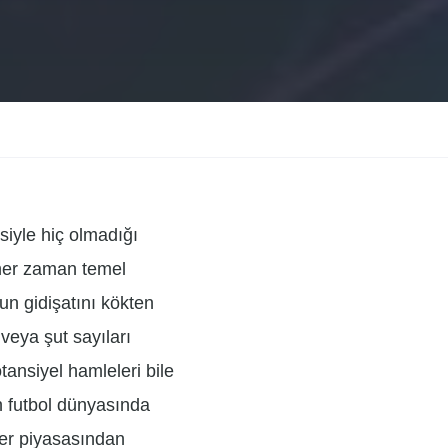
siyle hiç olmadığı
t her zaman temel
nun gidişatını kökten
veya şut sayıları
tansiyel hamleleri bile
in futbol dünyasında
sfer piyasasından