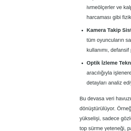
ivmeölçerler ve kal
harcaması gibi fizik
Kamera Takip Sist
tüm oyuncuların sa
kullanımı, defansif 
Optik İzleme Tekno
aracılığıyla işlener
detayları analiz edi
Bu devasa veri havuzu
dönüştürülüyor. Örne
yükselişi, sadece gözl
top sürme yeteneği, pa