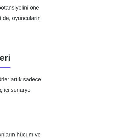
potansiyelini öne
si de, oyuncuların
eri
rler artık sadece
ç içi senaryo
 onların hücum ve