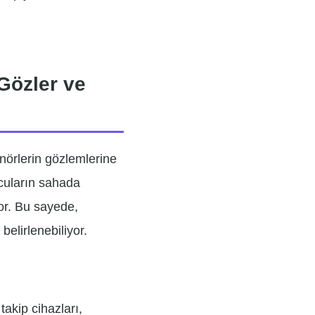
Gözler ve
nörlerin gözlemlerine
ncuların sahada
yor. Bu sayede,
belirlenebiliyor.
akip cihazları,