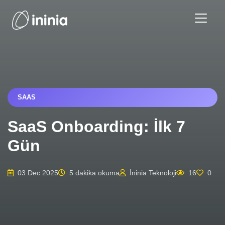
SAAS
SaaS Onboarding: İlk 7
Gün
03 Dec 2025
5 dakika okuma
İninia Teknoloji
16
0