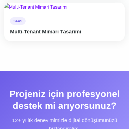
SAAS
Multi-Tenant Mimari Tasarımı
Projeniz için profesyonel
destek mi arıyorsunuz?
12+ yıllık deneyimimizle dijital dönüşümünüzü
hızlandıralım.