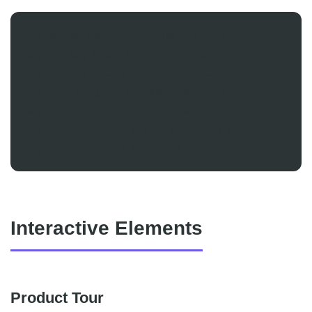
Day 0: Welcome + Getting Started

Day 1: Key Feature #1 Tutorial

Day 2: Key Feature #2 + Use Case

Day 3: Integration Opportunities

Day 5: Check-in + Help Resources

Day 7: Success Story + Next Steps

Interactive Elements
Product Tour