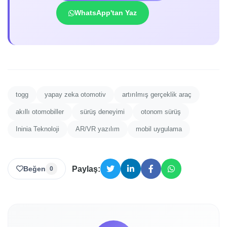
WhatsApp'tan Yaz
togg
yapay zeka otomotiv
artırılmış gerçeklik araç
akıllı otomobiller
sürüş deneyimi
otonom sürüş
Ininia Teknoloji
AR/VR yazılım
mobil uygulama
Beğen
Paylaş:
0