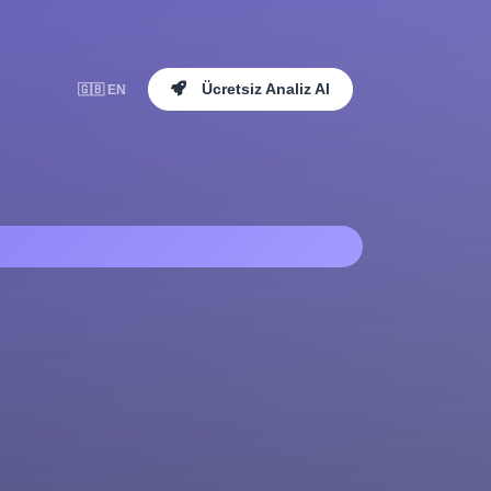
Ücretsiz Analiz Al
🇬🇧 EN