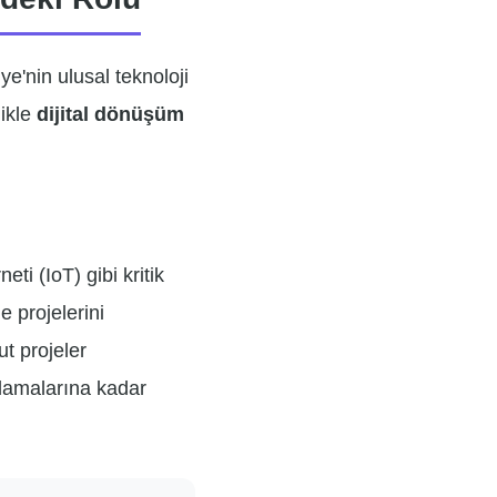
'nin ulusal teknoloji
likle
dijital dönüşüm
ti (IoT) gibi kritik
e projelerini
ut projeler
ulamalarına kadar