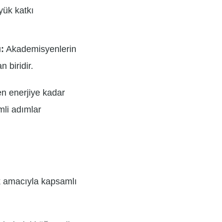
üyük katkı
:
Akademisyenlerin
 biridir.
en enerjiye kadar
li adımlar
ek amacıyla kapsamlı