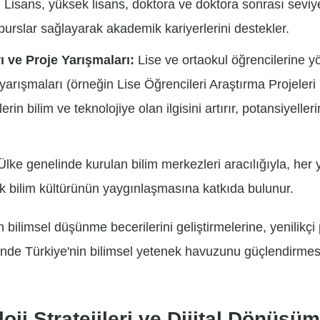
:
Lisans, yüksek lisans, doktora ve doktora sonrası seviye
burslar sağlayarak akademik kariyerlerini destekler.
ı ve Proje Yarışmaları:
Lise ve ortaokul öğrencilerine yö
e yarışmaları (örneğin Lise Öğrencileri Araştırma Projeler
in bilim ve teknolojiye olan ilgisini artırır, potansiyeller
lke genelinde kurulan bilim merkezleri aracılığıyla, her 
rak bilim kültürünün yaygınlaşmasına katkıda bulunur.
n bilimsel düşünme becerilerini geliştirmelerine, yenilikçi
inde Türkiye'nin bilimsel yetenek havuzunu güçlendirmes
oji Stratejileri ve Dijital Dönüşü