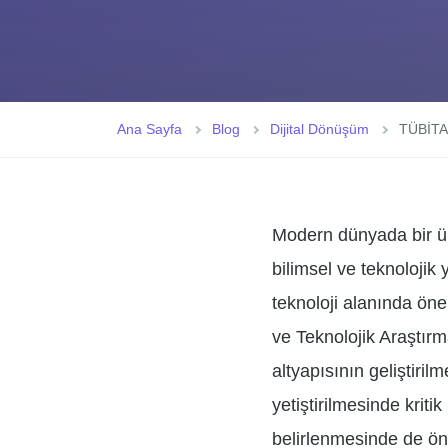
Ana Sayfa
Blog
Dijital Dönüşüm
TÜBİTAK
Modern dünyada bir ül
bilimsel ve teknolojik 
teknoloji alanında öne
ve Teknolojik Araştır
altyapısının geliştiri
yetiştirilmesinde kriti
belirlenmesinde de ön