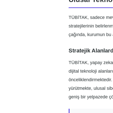
TÜBİTAK, sadece mevcu
stratejilerinin belirl
çağında, kurumun bu a
Stratejik Alanla
TÜBİTAK, yapay zeka, si
dijital teknoloji alanla
önceliklendirmektedir.
yürütmekte, ulusal sib
geniş bir yelpazede ç