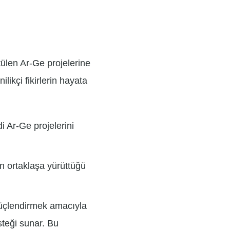
tülen Ar-Ge projelerine
likçi fikirlerin hayata
i Ar-Ge projelerini
n ortaklaşa yürüttüğü
güçlendirmek amacıyla
steği sunar. Bu