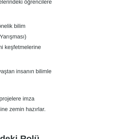
lerindeki öğrencilere
nelik bilim
i Yarışması)
ini keşfetmelerine
yaştan insanın bilimle
 projelere imza
ine zemin hazırlar.
mdeki Rolü