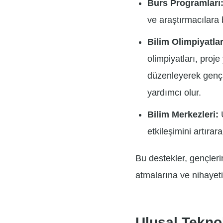
Burs Programları
ve araştırmacılara 
Bilim Olimpiyatlar
olimpiyatları, proj
düzenleyerek gençler
yardımcı olur.
Bilim Merkezleri:
Ü
etkileşimini artıra
Bu destekler, gençleri
atmalarına ve nihayet
Ulusal Teknol