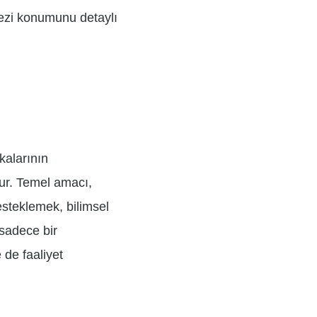
rkezi konumunu detaylı
kalarının
dur. Temel amacı,
esteklemek, bilimsel
 sadece bir
 de faaliyet