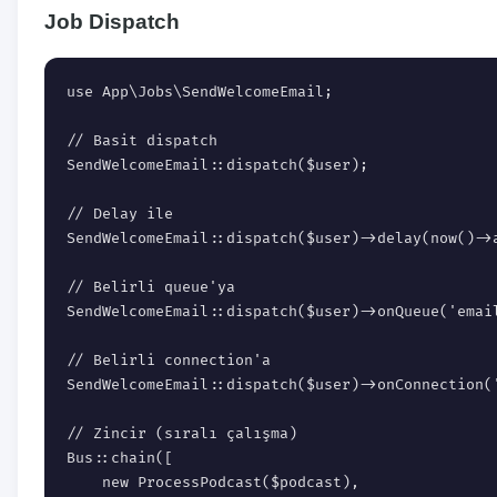
Job Dispatch
use App\Jobs\SendWelcomeEmail;

// Basit dispatch

SendWelcomeEmail::dispatch($user);

// Delay ile

SendWelcomeEmail::dispatch($user)->delay(now()->a
// Belirli queue'ya

SendWelcomeEmail::dispatch($user)->onQueue('email
// Belirli connection'a

SendWelcomeEmail::dispatch($user)->onConnection('
// Zincir (sıralı çalışma)

Bus::chain([

    new ProcessPodcast($podcast),
