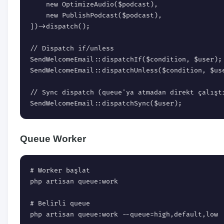
    new OptimizeAudio($podcast),

    new PublishPodcast($podcast),

])->dispatch();

// Dispatch if/unless

SendWelcomeEmail::dispatchIf($condition, $user);

SendWelcomeEmail::dispatchUnless($condition, $use
// Sync dispatch (queue'ya atmadan direkt çalıştı
SendWelcomeEmail::dispatchSync($user);
Queue Worker
# Worker başlat

php artisan queue:work

# Belirli queue

php artisan queue:work --queue=high,default,low
