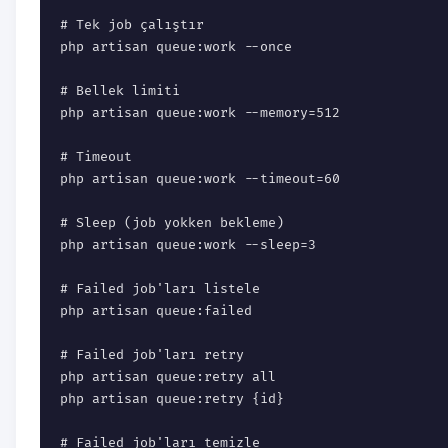
# Tek job çalıştır

php artisan queue:work --once

# Bellek limiti

php artisan queue:work --memory=512

# Timeout

php artisan queue:work --timeout=60

# Sleep (job yokken bekleme)

php artisan queue:work --sleep=3

# Failed job'ları listele

php artisan queue:failed

# Failed job'ları retry

php artisan queue:retry all

php artisan queue:retry {id}

# Failed job'ları temizle
