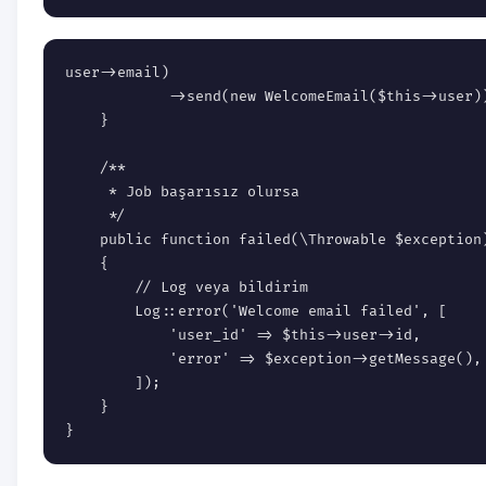
user->email)

            ->send(new WelcomeEmail($this->user))
    }

    /**

     * Job başarısız olursa

     */

    public function failed(\Throwable $exception)
    {

        // Log veya bildirim

        Log::error('Welcome email failed', [

            'user_id' => $this->user->id,

            'error' => $exception->getMessage(),

        ]);

    }

}