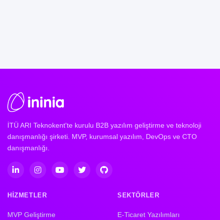
İTÜ ARI Teknokent'te kurulu B2B yazılım geliştirme ve teknoloji
danışmanlığı şirketi. MVP, kurumsal yazılım, DevOps ve CTO
danışmanlığı.
HIZMETLER
SEKTÖRLER
MVP Geliştirme
E-Ticaret Yazılımları