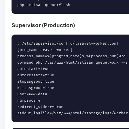
php artisan queue:flush
Supervisor (Production)
# /etc/supervisor/conf.d/laravel-worker.conf

[program:laravel-worker]

process_name=%(program_name)s_%(process_num)02d

command=php /var/www/html/artisan queue:work --sl
autostart=true

autorestart=true

stopasgroup=true

killasgroup=true

user=www-data

numprocs=4

redirect_stderr=true

stdout_logfile=/var/www/html/storage/logs/worker