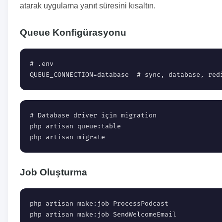
atarak uygulama yanıt süresini kısaltın.
Queue Konfigürasyonu
# .env

QUEUE_CONNECTION=database  # sync, database, red
# Database driver için migration

php artisan queue:table

php artisan migrate
Job Oluşturma
php artisan make:job ProcessPodcast

php artisan make:job SendWelcomeEmail