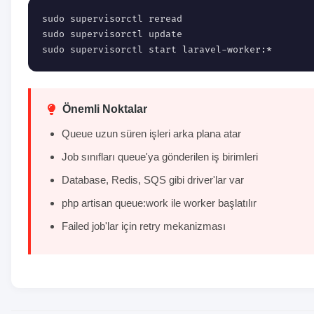
sudo supervisorctl reread

sudo supervisorctl update

sudo supervisorctl start laravel-worker:*
Önemli Noktalar
Queue uzun süren işleri arka plana atar
Job sınıfları queue'ya gönderilen iş birimleri
Database, Redis, SQS gibi driver'lar var
php artisan queue:work ile worker başlatılır
Failed job'lar için retry mekanizması