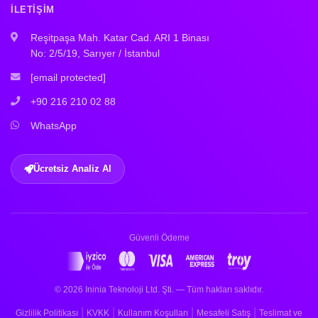
İLETIŞIM
Reşitpaşa Mah. Katar Cad. ARI 1 Binası
No: 2/5/19, Sarıyer / İstanbul
[email protected]
+90 216 210 02 88
WhatsApp
Ücretsiz Analiz Al
Güvenli Ödeme
© 2026 Ininia Teknoloji Ltd. Şti. — Tüm hakları saklıdır.
|
|
|
|
Gizlilik Politikası
KVKK
Kullanım Koşulları
Mesafeli Satış
Teslimat ve