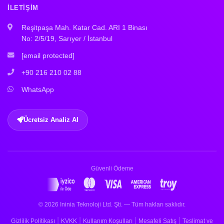
İLETIŞIM
Reşitpaşa Mah. Katar Cad. ARI 1 Binası
No: 2/5/19, Sarıyer / İstanbul
[email protected]
+90 216 210 02 88
WhatsApp
Ücretsiz Analiz Al
Güvenli Ödeme
© 2026 Ininia Teknoloji Ltd. Şti. — Tüm hakları saklıdır.
|
|
|
|
Gizlilik Politikası
KVKK
Kullanım Koşulları
Mesafeli Satış
Teslimat ve