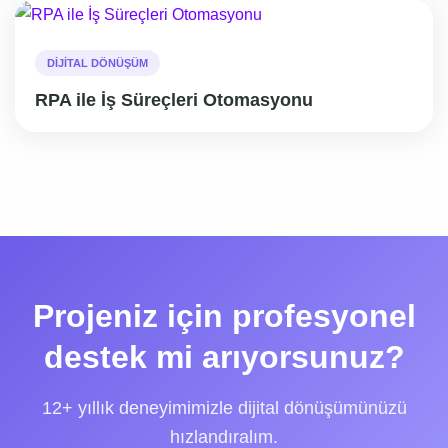
DIJITAL DÖNÜŞÜM
RPA ile İş Süreçleri Otomasyonu
Projeniz için profesyonel
destek mi arıyorsunuz?
12+ yıllık deneyimimizle dijital dönüşümünüzü
hızlandıralım.