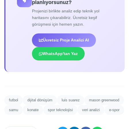
planlıyorsunuz?
Projenizi birlikte analiz edip teknik yol
haritasını çıkarabiliriz. Ücretsiz keşif
görüşmesi için hemen yazın.
Ücretsiz Proje Analizi Al
WhatsApp'tan Yaz
futbol
dijital dönüşüm
luis suarez
mason greenwood
samu
konate
spor teknolojisi
veri analizi
e-spor